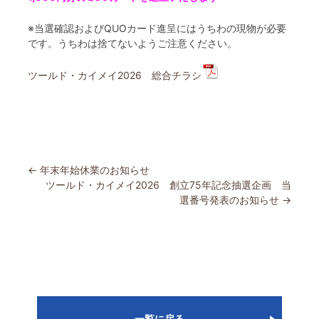
※当選確認およびQUOカード進呈にはうちわの現物が必要
です。うちわは捨てないようご注意ください。
ツールド・カイメイ2026 総合チラシ
投
←
年末年始休業のお知らせ
ツールド・カイメイ2026 創立75年記念抽選企画 当
稿
選番号発表のお知らせ
→
ナ
ビ
ゲ
ー
一覧に戻る