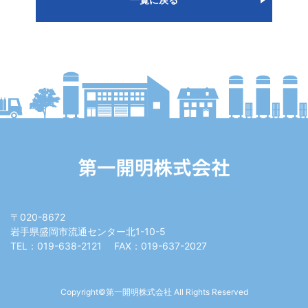
シ
ョ
ン
〒020-8672
岩⼿県盛岡市流通センター北1-10-5
TEL：019-638-2121
FAX：019-637-2027
Copyright©第⼀開明株式会社 All Rights Reserved