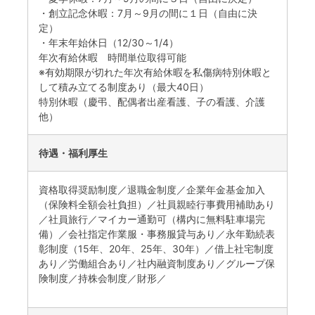
・創立記念休暇：7月～9月の間に１日（自由に決
定）
・年末年始休日（12/30～1/4）
年次有給休暇 時間単位取得可能
※有効期限が切れた年次有給休暇を私傷病特別休暇と
して積み立てる制度あり（最大40日）
特別休暇（慶弔、配偶者出産看護、子の看護、介護
他）
待遇・福利厚生
資格取得奨励制度／退職金制度／企業年金基金加入
（保険料全額会社負担）／社員親睦行事費用補助あり
／社員旅行／マイカー通勤可（構内に無料駐車場完
備）／会社指定作業服・事務服貸与あり／永年勤続表
彰制度（15年、20年、25年、30年）／借上社宅制度
あり／労働組合あり／社内融資制度あり／グループ保
険制度／持株会制度／財形／