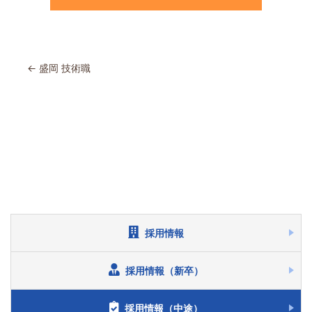
投
←
盛岡 技術職
稿
ナ
ビ
ゲ
ー
シ
採用情報
ョ
採用情報（新卒）
ン
採用情報（中途）